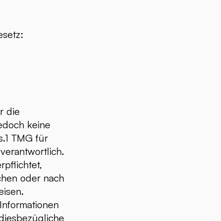
setz:
r die
jedoch keine
s.1 TMG für
verantwortlich.
pflichtet,
chen oder nach
eisen.
Informationen
diesbezügliche