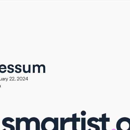
essum
nuary 22, 2024
a