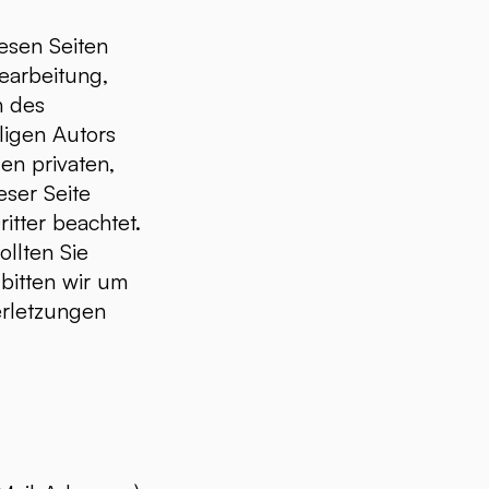
iesen Seiten
earbeitung,
n des
ligen Autors
en privaten,
eser Seite
itter beachtet.
ollten Sie
bitten wir um
erletzungen