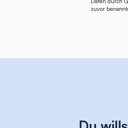
Daten durch G
zuvor benannt
Du will