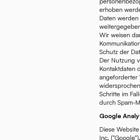
personenbezog
erhoben werden,
Daten werden 
weitergegeben
Wir weisen dar
Kommunikation 
Schutz der Dat
Der Nutzung v
Kontaktdaten d
angeforderter 
widersprochen.
Schritte im F
durch Spam-Mai
Google Analy
Diese Website
Inc. (”Google”