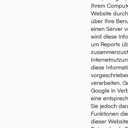
Ihrem Compute
Website durch 
über Ihre Benu
einen Server 
wird diese In
um Reports übe
zusammenzuste
Internetnutzu
diese Informat
vorgeschrieben
verarbeiten. G
Google in Verb
eine entsprech
Sie jedoch dar
Funktionen di
dieser Website