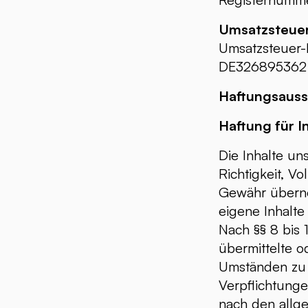
Umsatzsteuer
Umsatzsteuer-
DE326895362
Haftungsauss
Haftung für I
Die Inhalte uns
Richtigkeit, Vo
Gewähr überne
eigene Inhalte
Nach §§ 8 bis 
übermittelte 
Umständen zu f
Verpflichtung
nach den allg