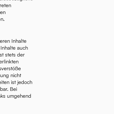
reten
den
n.
eren Inhalte
 Inhalte auch
t stets der
erlinkten
sverstöße
kung nicht
iten ist jedoch
bar. Bei
inks umgehend