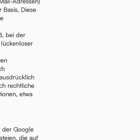
Mail-Adressen)
r Basis. Diese
te
B. bei der
 lückenloser
ten
ch
ausdrücklich
ch rechtliche
tionen, etwa
t der Google
teien, die auf