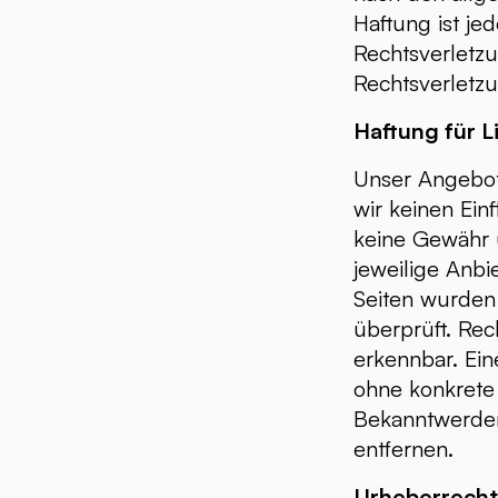
Haftung ist je
Rechtsverletz
Rechtsverletz
Haftung für L
Unser Angebot 
wir keinen Ein
keine Gewähr ü
jeweilige Anbi
Seiten wurden
überprüft. Rec
erkennbar. Ein
ohne konkrete 
Bekanntwerden
entfernen.
Urheberrecht