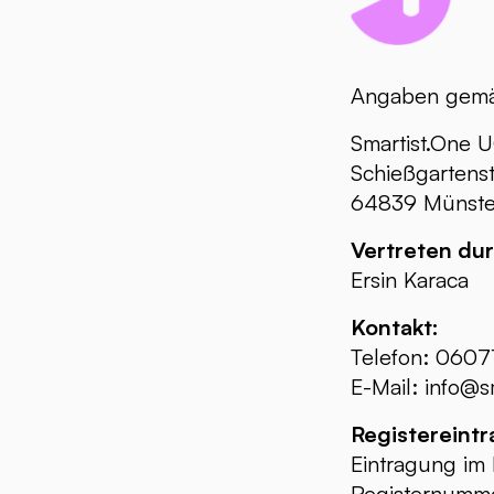
Angaben gem
Smartist.One U
Schießgartens
64839 Münster
Vertreten dur
Ersin Karaca
Kontakt:
Telefon: 060
E-Mail:
info@sm
Registereintr
Eintragung im 
Registernumme