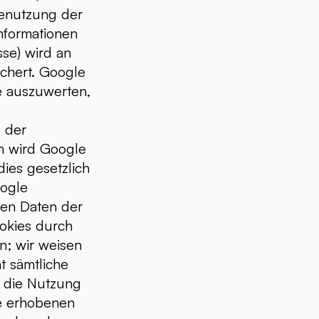
Benutzung der
nformationen
sse) wird an
chert. Google
e auszuwerten,
 der
h wird Google
dies gesetzlich
oogle
ren Daten der
ookies durch
n; wir weisen
t sämtliche
h die Nutzung
ie erhobenen