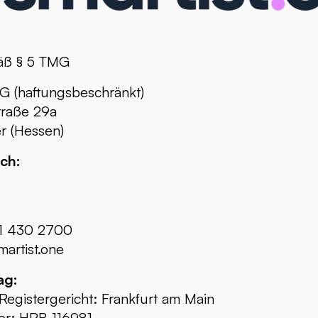
äß § 5 TMG
G (haftungsbeschränkt)
traße 29a
 (Hessen)
ch:
71 430 2700
artist.one
ag:
Registergericht: Frankfurt am Main
r: HRB 116981